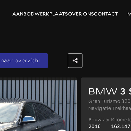
AANBOD
WERKPLAATS
OVER ONS
CONTACT
naar overzicht
BMW
3 
Gran Turismo 320
Navigatie Trekha
Bouwjaar
Kilomet
2016
162.147