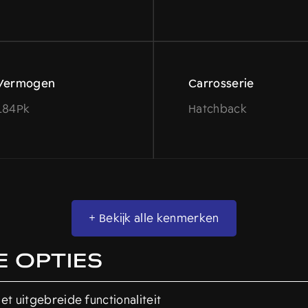
Vermogen
Carrosserie
184Pk
Hatchback
+ Bekijk alle kenmerken
 OPTIES
t uitgebreide functionaliteit