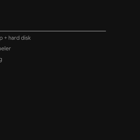
p + hard disk
peler
g