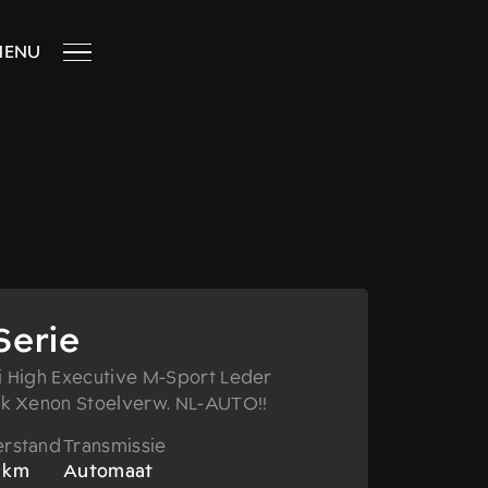
MENU
Serie
i High Executive M-Sport Leder
ak Xenon Stoelverw. NL-AUTO!!
erstand
Transmissie
 km
Automaat