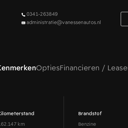
0341-263849
administratie@vanessenautos.nl
Kenmerken
Opties
Financieren / Leas
Kilometerstand
Brandstof
162.147 km
Benzine