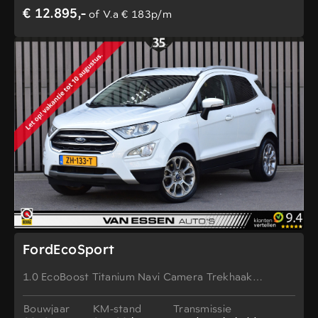
€ 12.895,-
of V.a € 183p/m
FordEcoSport
1.0 EcoBoost Titanium Navi Camera Trekhaak
Stoel/Stuurverw. NL-AUTO!
Bouwjaar
KM-stand
Transmissie