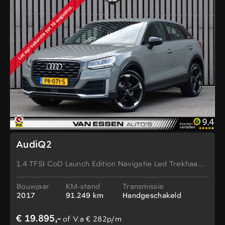
AudiQ2
1.4 TFSI CoD Launch Edition Navigatie Led Trekhaak
Sfeerlicht NL-AUTO 1e Eig!!!
Bouwjaar
KM-stand
Transmissie
2017
91.249 km
Handgeschakeld
€ 19.895,-
of V.a € 282p/m