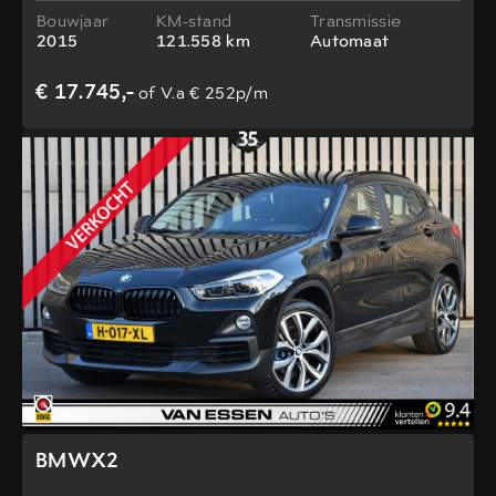
Bouwjaar
KM-stand
Transmissie
2015
121.558 km
Automaat
€ 17.745,-
of V.a € 252p/m
BMWX2