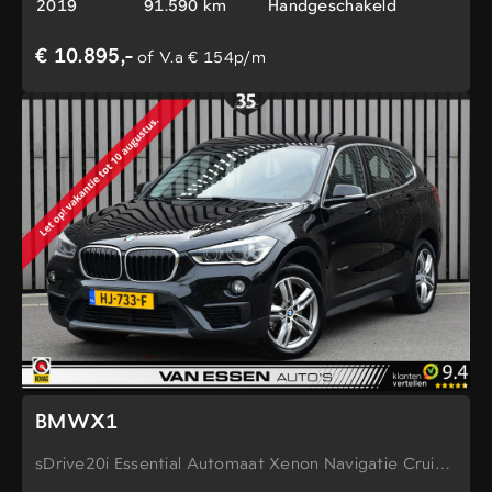
2019
91.590 km
Handgeschakeld
€ 10.895,-
of V.a € 154p/m
BMWX1
sDrive20i Essential Automaat Xenon Navigatie Cruise
Control NL-Auto!