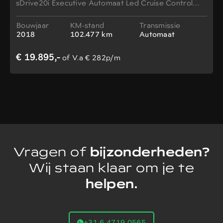
sDrive20i Executive Automaat Led Cruise Control
Stoelverw. 19 Inch!
Bouwjaar
KM-stand
Transmissie
2018
102.477 km
Automaat
€ 19.895,-
of V.a € 282p/m
Vragen of
bijzonderheden?
Wij staan klaar om je te
helpen.
+31 6 4719 0565