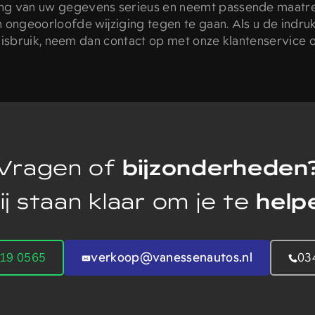
g van uw gegevens serieus en neemt passende maatreg
ngeoorloofde wijziging tegen te gaan. Als u de indru
 misbruik, neem dan contact op met onze klantenservice o
Vragen of
bijzonderheden
j staan klaar om je te
help
719 0565
verkoop@vanessenautos.nl
03