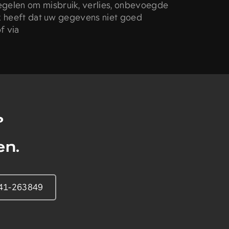
elen om misbruik, verlies, onbevoegde
k heeft dat uw gegevens niet goed
f via
?
en.
41-263849