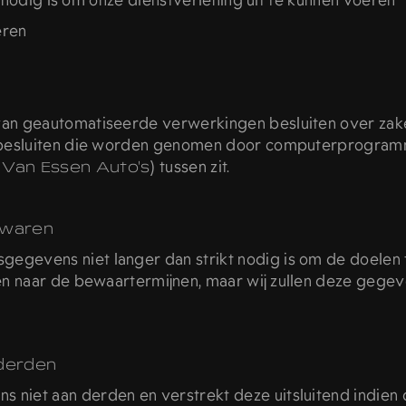
t nodig is om onze dienstverlening uit te kunnen voeren
eren
an geautomatiseerde verwerkingen besluiten over zake
 besluiten die worden genomen door computerprogramm
n
Van Essen Auto's
) tussen zit.
ewaren
egevens niet langer dan strikt nodig is om de doelen
en naar de bewaartermijnen, maar wij zullen deze gege
derden
niet aan derden en verstrekt deze uitsluitend indien d